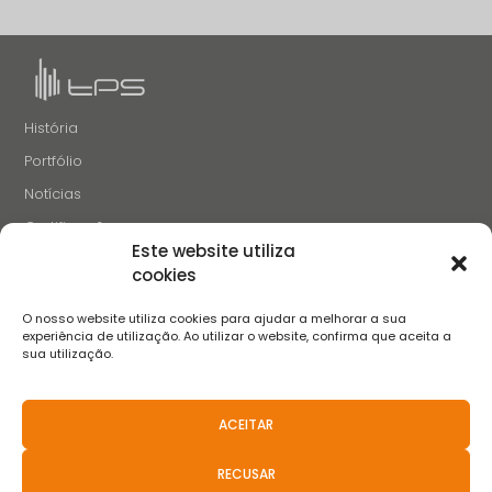
História
Portfólio
Notícias
Certificações
Este website utiliza
Recrutamento
cookies
Contactos
O nosso website utiliza cookies para ajudar a melhorar a sua
SIGA-NOS
experiência de utilização. Ao utilizar o website, confirma que aceita a
sua utilização.
ACEITAR
Termos e Condições
Aviso de Privacidade
Aviso de Cookies
Livro de Reclamações
FAQS
Políticas anticorrupção
RECUSAR
Resolução Aternativa de Litígios
Canal de Denúncias