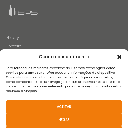
History
Portfolio
News
Gerir o consentimento
Projects and Initiatives
Para fornecer as melhores experiências, usamos tecnologias como
Careers
cookies para armazenar e/ou aceder a informações do dispositivo.
Consentir com essas tecnologias nos permitirá processar dados,
Contacts
como comportamento de navegação ou IDs exclusivos neste site. Não
consentir ou retirar o consentimento pode afetar negativamante certos
recursos e funções.
FOLLOW US
ACEITAR
NEGAR
Terms and conditions
Privacy Policy
Complaint book
FAQS
Anti-Corruption Policies
Whistleblower Channel