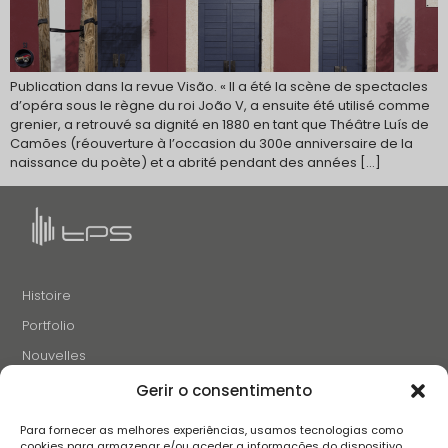
Publication dans la revue Visão. « Il a été la scène de spectacles
d’opéra sous le règne du roi João V, a ensuite été utilisé comme
grenier, a retrouvé sa dignité en 1880 en tant que Théâtre Luís de
Camões (réouverture à l’occasion du 300e anniversaire de la
naissance du poète) et a abrité pendant des années […]
Histoire
Portfolio
Nouvelles
Projets et Initiatives
Gerir o consentimento
Recrutement
Para fornecer as melhores experiências, usamos tecnologias como
Contacts
cookies para armazenar e/ou aceder a informações do dispositivo.