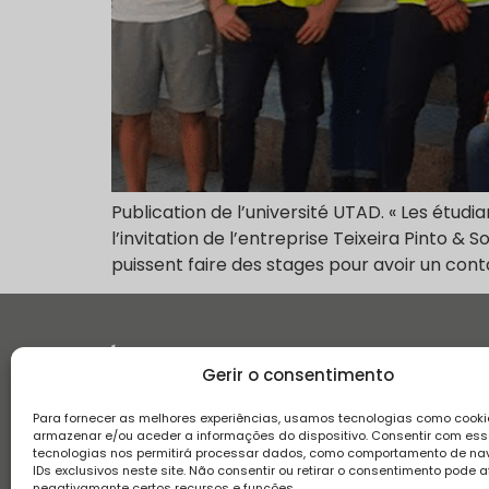
Publication de l’université UTAD. « Les étudia
l’invitation de l’entreprise Teixeira Pinto & 
puissent faire des stages pour avoir un cont
Histoire
Gerir o consentimento
Para fornecer as melhores experiências, usamos tecnologias como cooki
armazenar e/ou aceder a informações do dispositivo. Consentir com es
tecnologias nos permitirá processar dados, como comportamento de n
IDs exclusivos neste site. Não consentir ou retirar o consentimento pode a
negativamante certos recursos e funções.