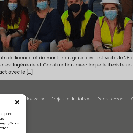
nts de licence et de master en génie civil ont visité, le 2
Soares, Ingénierie et Construction, avec laquelle il existe u
act avec le […]
Portfolio
Nouvelles
Projets et Initiatives
Recrutement
es para
sas
avegação ou
fetar