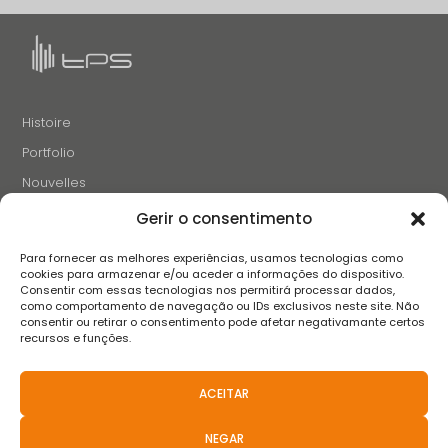
Histoire
Portfolio
Nouvelles
Projets et Initiatives
Gerir o consentimento
Recrutement
Para fornecer as melhores experiências, usamos tecnologias como
Contacts
cookies para armazenar e/ou aceder a informações do dispositivo.
Consentir com essas tecnologias nos permitirá processar dados,
como comportamento de navegação ou IDs exclusivos neste site. Não
consentir ou retirar o consentimento pode afetar negativamante certos
SUIVEZ-NOUS
recursos e funções.
ACEITAR
Termes et conditions
Avis de confidentialité
Avis sur les cookies
NEGAR
Livre de réclamation
FAQS
Politiques Anti-Corruption