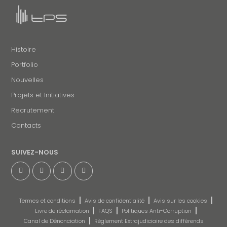
Histoire
Portfolio
Nouvelles
Projets et Initiatives
Recrutement
Contacts
SUIVEZ-NOUS
Termes et conditions
Avis de confidentialité
Avis sur les cookies
Livre de réclamation
FAQS
Politiques Anti-Corruption
Canal de Dénonciation
Règlement Extrajudiciaire des différends