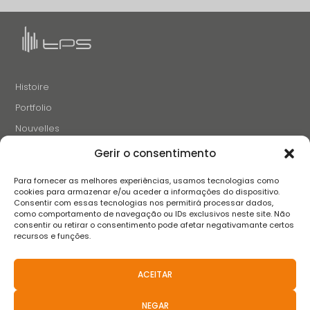
Histoire
Portfolio
Nouvelles
Projets et Initiatives
Gerir o consentimento
Recrutement
Para fornecer as melhores experiências, usamos tecnologias como
Contacts
cookies para armazenar e/ou aceder a informações do dispositivo.
Consentir com essas tecnologias nos permitirá processar dados,
como comportamento de navegação ou IDs exclusivos neste site. Não
consentir ou retirar o consentimento pode afetar negativamante certos
SUIVEZ-NOUS
recursos e funções.
ACEITAR
Termes et conditions
Avis de confidentialité
Avis sur les cookies
NEGAR
Livre de réclamation
FAQS
Politiques Anti-Corruption