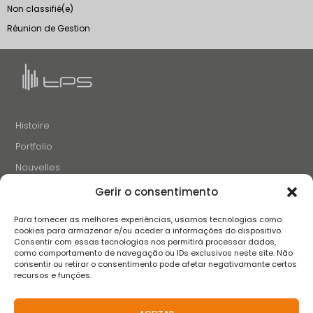
Non classifié(e)
Réunion de Gestion
Histoire
Portfolio
Nouvelles
Projets et Initiatives
Gerir o consentimento
Recrutement
Para fornecer as melhores experiências, usamos tecnologias como
Contacts
cookies para armazenar e/ou aceder a informações do dispositivo.
Consentir com essas tecnologias nos permitirá processar dados,
como comportamento de navegação ou IDs exclusivos neste site. Não
consentir ou retirar o consentimento pode afetar negativamante certos
SUIVEZ-NOUS
recursos e funções.