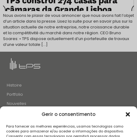
Nous avons le plaisir de vous annoncer que nous avons fait l’objet
d’un article dans la presse. Lisez la suite pour en savoir plus sur la
situation actuelle de notre entreprise, notre croissance durable
et la compétitivité du marché dans notre région. CEO Bruno
Soares: « TPS dispose actuellement d’un portefeuille de travaux
d’une valeur totale […]
Histoire
Portfolio
Nouvelles
Projets et Initiatives
Gerir o consentimento
Recrutement
Para fornecer as melhores experiências, usamos tecnologias como
Contacts
cookies para armazenar e/ou aceder a informações do dispositivo.
Consentir com essas tecnologias nos permitirá processar dados,