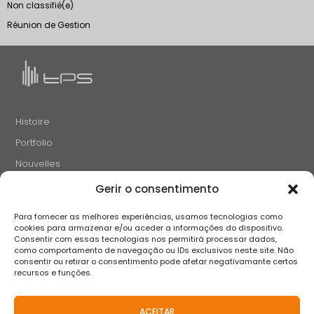
Non classifié(e)
Réunion de Gestion
Histoire
Portfolio
Nouvelles
Projets et Initiatives
Gerir o consentimento
Recrutement
Para fornecer as melhores experiências, usamos tecnologias como
Contacts
cookies para armazenar e/ou aceder a informações do dispositivo.
Consentir com essas tecnologias nos permitirá processar dados,
como comportamento de navegação ou IDs exclusivos neste site. Não
consentir ou retirar o consentimento pode afetar negativamante certos
SUIVEZ-NOUS
recursos e funções.
ACEITAR