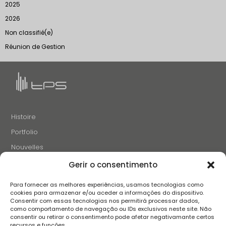
2025
2026
Non classifié(e)
Réunion de Gestion
Histoire
Portfolio
Nouvelles
Projets et Initiatives
Gerir o consentimento
Recrutement
Para fornecer as melhores experiências, usamos tecnologias como
Contacts
cookies para armazenar e/ou aceder a informações do dispositivo.
Consentir com essas tecnologias nos permitirá processar dados,
como comportamento de navegação ou IDs exclusivos neste site. Não
consentir ou retirar o consentimento pode afetar negativamante certos
SUIVEZ-NOUS
recursos e funções.