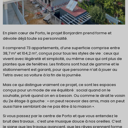
En plein cœur de Porto, le projet Bonjardim prend forme et
dévoile déjà toute sa personnalité.
Il comprend 73 appartements, d’une superficie comprise entre
38,7 m² et 104,2 m², conçus pour tous les styles de vie : ceux qui
vivent avec légèreté et simplicité, ou même ceux qui ont plus de
plantes que de fenêtres. Les finitions sont haut de gamme et le
stationnement est garanti, pour que personne n’ait à jouer au
Tetris avec sa voiture à la fin de la journée.
Mais ce qui distingue vraiment ce projet, ce sont les espaces
conçus pour un mode de vie équilibré : social quand on le
souhaite, privé quand on en a besoin. Ou comme le dirait le voisin
du 2e étage à gauche : « on peut recevoir des amis, mais on peut
aussi faire semblant de ne pas être à la maison ».
Si vous passez par le centre de Porto et que vous entendez le
bruit des travaux… c’est une musique douce à nos oreilles. C’est
le signe que les travaux avancent, que les rêves prennent forme