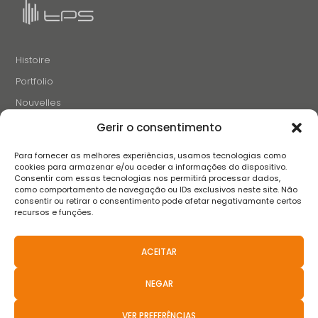
Histoire
Portfolio
Nouvelles
Projets et Initiatives
Gerir o consentimento
Recrutement
Para fornecer as melhores experiências, usamos tecnologias como
Contacts
cookies para armazenar e/ou aceder a informações do dispositivo.
Consentir com essas tecnologias nos permitirá processar dados,
como comportamento de navegação ou IDs exclusivos neste site. Não
consentir ou retirar o consentimento pode afetar negativamante certos
SUIVEZ-NOUS
recursos e funções.
ACEITAR
Termes et conditions
Avis de confidentialité
Avis sur les cookies
NEGAR
Livre de réclamation
FAQS
Politiques Anti-Corruption
Canal de Dénonciation
Règlement Extrajudiciaire des différends
VER PREFERÊNCIAS