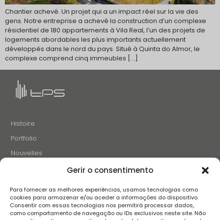
Chantier achevé. Un projet qui a un impact réel sur la vie des
gens. Notre entreprise a achevé la construction d’un complexe
résidentiel de 180 appartements à Vila Real, l’un des projets de
logements abordables les plus importants actuellement
développés dans le nord du pays. Situé à Quinta do Almor, le
complexe comprend cinq immeubles […]
Histoire
Portfolio
Nouvelles
Projets et Initiatives
Gerir o consentimento
Recrutement
Para fornecer as melhores experiências, usamos tecnologias como
Contacts
cookies para armazenar e/ou aceder a informações do dispositivo.
Consentir com essas tecnologias nos permitirá processar dados,
como comportamento de navegação ou IDs exclusivos neste site. Não