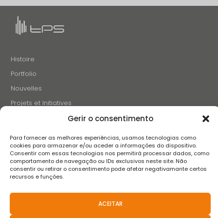
Histoire
Portfolio
Nouvelles
Projets et Initiatives
Recrutement
Gerir o consentimento
Contacts
Para fornecer as melhores experiências, usamos tecnologias como
cookies para armazenar e/ou aceder a informações do dispositivo.
Consentir com essas tecnologias nos permitirá processar dados, como
SUIVEZ-NOUS
comportamento de navegação ou IDs exclusivos neste site. Não
consentir ou retirar o consentimento pode afetar negativamante certos
recursos e funções.
ACEITAR
Termes et conditions
Avis de confidentialité
Avis sur les cookies
Livre de réclamation
FAQS
Politiques Anti-Corruption