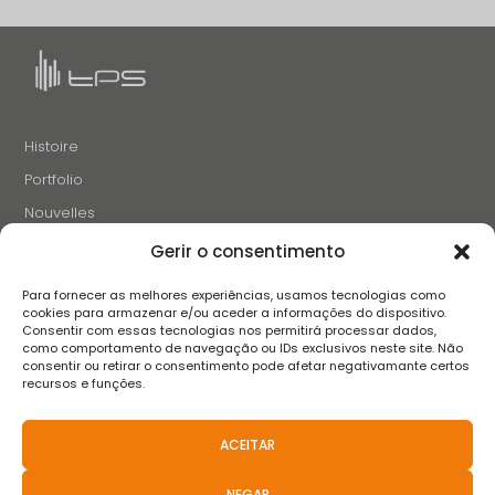
Histoire
Portfolio
Nouvelles
Projets et Initiatives
Gerir o consentimento
Recrutement
Para fornecer as melhores experiências, usamos tecnologias como
Contacts
cookies para armazenar e/ou aceder a informações do dispositivo.
Consentir com essas tecnologias nos permitirá processar dados,
como comportamento de navegação ou IDs exclusivos neste site. Não
consentir ou retirar o consentimento pode afetar negativamante certos
SUIVEZ-NOUS
recursos e funções.
ACEITAR
Termes et conditions
Avis de confidentialité
Avis sur les cookies
NEGAR