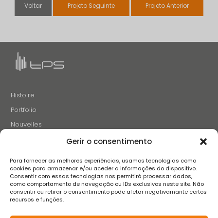
Voltar
Projeto Seguinte
Projeto Anterior
Histoire
Portfolio
Nouvelles
Projets et Initiatives
Gerir o consentimento
Recrutement
Para fornecer as melhores experiências, usamos tecnologias como
Contacts
cookies para armazenar e/ou aceder a informações do dispositivo.
Consentir com essas tecnologias nos permitirá processar dados,
como comportamento de navegação ou IDs exclusivos neste site. Não
consentir ou retirar o consentimento pode afetar negativamante certos
SUIVEZ-NOUS
recursos e funções.