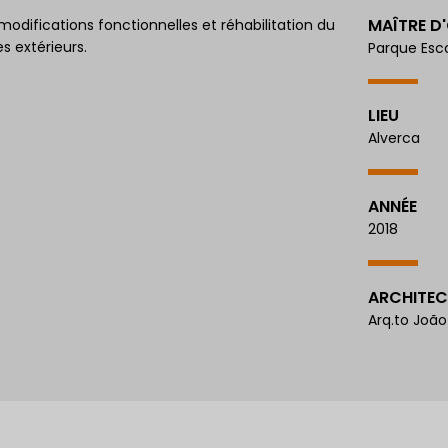
MAÎTRE D
difications fonctionnelles et réhabilitation du
s extérieurs.
Parque Escol
LIEU
Alverca
ANNÉE
2018
ARCHITEC
Arq.to João