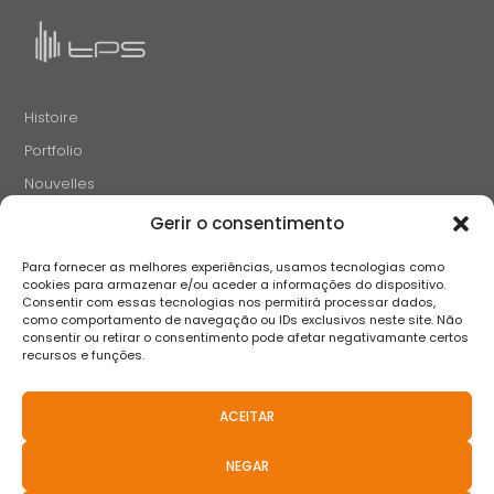
Histoire
Portfolio
Nouvelles
Projets et Initiatives
Gerir o consentimento
Recrutement
Para fornecer as melhores experiências, usamos tecnologias como
Contacts
cookies para armazenar e/ou aceder a informações do dispositivo.
Consentir com essas tecnologias nos permitirá processar dados,
como comportamento de navegação ou IDs exclusivos neste site. Não
consentir ou retirar o consentimento pode afetar negativamante certos
SUIVEZ-NOUS
recursos e funções.
ACEITAR
Termes et conditions
Avis de confidentialité
Avis sur les cookies
NEGAR
Livre de réclamation
FAQS
Politiques Anti-Corruption
Canal de Dénonciation
Règlement Extrajudiciaire des différends