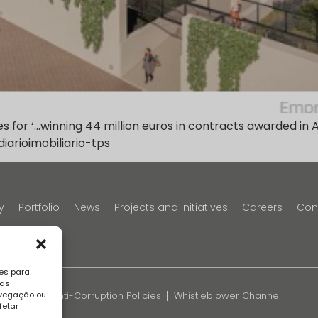
or ‘…winning 44 million euros in contracts awarded in Aug
diarioimobiliario-tps
y
Portfolio
News
Projects and Initiatives
Careers
Con
es para
sas
avegação ou
k
FAQS
Anti-Corruption Policies
Whistleblower Channel
fetar