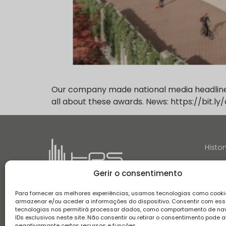
Our company made national media headlines f
all about these awards. News: https://bit.ly/
Histor
Gerir o consentimento
Para fornecer as melhores experiências, usamos tecnologias como cooki
armazenar e/ou aceder a informações do dispositivo. Consentir com es
tecnologias nos permitirá processar dados, como comportamento de n
Terms and conditions
Privacy Policy
Complaint boo
IDs exclusivos neste site. Não consentir ou retirar o consentimento pode a
negativamante certos recursos e funções.