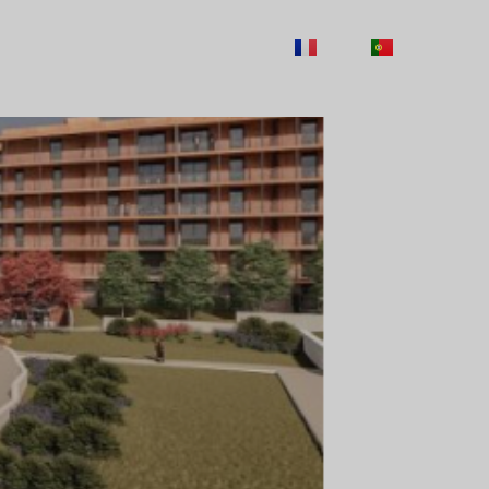
TY
CAREERS
CONTACTS
FR
PT