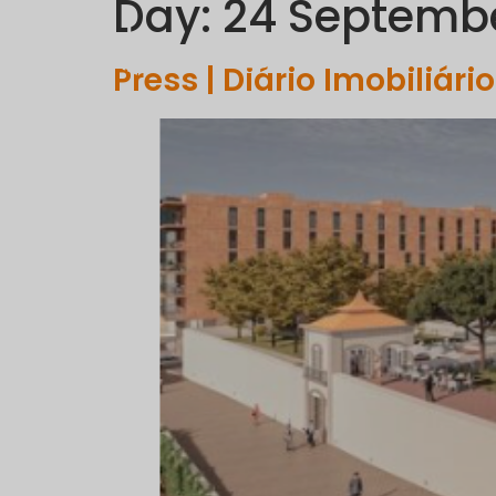
Day:
24 Septemb
C
Press | Diário Imobiliário