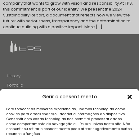
company that wants to grow with vision and responsibility.At TPS,
this commitment is part of our identity. We present the 2024
Sustainability Report, a document that reflects how we view the
future: with seriousness, transparency and the determination to
continue building with a positive impact. More […]
History
Portfolio
News
Gerir o consentimento
Projects and Initiatives
Para fornecer as melhores experiências, usamos tecnologias como
Careers
cookies para armazenar e/ou aceder a informações do dispositivo.
Consentir com essas tecnologias nos permitirá processar dados,
Contacts
como comportamento de navegação ou IDs exclusivos neste site. Não
consentir ou retirar o consentimento pode afetar negativamante certos
recursos e funções.
FOLLOW US