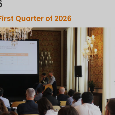
6
OMPANY
PORTFOLIO
COMMUNICATION
SUSTAINABILI
First Quarter of 2026