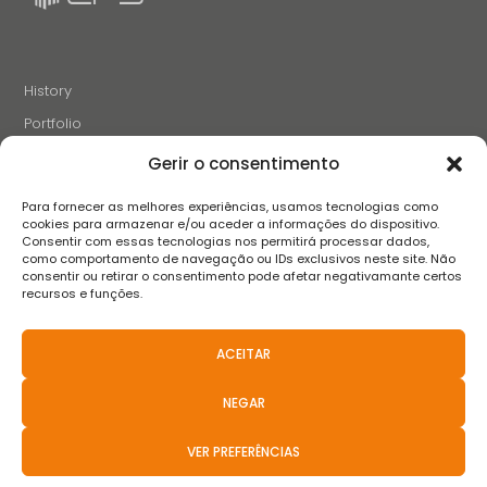
History
Portfolio
News
Gerir o consentimento
Projects and Initiatives
Para fornecer as melhores experiências, usamos tecnologias como
Careers
cookies para armazenar e/ou aceder a informações do dispositivo.
Consentir com essas tecnologias nos permitirá processar dados,
Contacts
como comportamento de navegação ou IDs exclusivos neste site. Não
consentir ou retirar o consentimento pode afetar negativamante certos
recursos e funções.
FOLLOW US
ACEITAR
NEGAR
Terms and conditions
Privacy Policy
Complaint book
FAQS
Anti-Corruption Policies
Whistleblower Channel
VER PREFERÊNCIAS
2021 © Teixeira, Pinto & Soares, SA - All Rights Reserved.