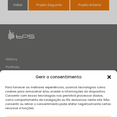
Voltar
Projeto Seguinte
Projeto Anterior
History
Portfolio
News
Gerir o consentimento
Projects and Initiatives
Para fornecer as melhores experiências, usamos tecnologias como
Careers
cookies para armazenar e/ou aceder a informações do dispositivo.
Consentir com essas tecnologias nos permitirá processar dados,
Contacts
como comportamento de navegação ou IDs exclusivos neste site. Não
consentir ou retirar o consentimento pode afetar negativamante certos
recursos e funções.
FOLLOW US