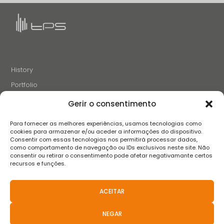
History
Portfolio
News
Gerir o consentimento
Projects and Initiatives
Para fornecer as melhores experiências, usamos tecnologias como
Careers
cookies para armazenar e/ou aceder a informações do dispositivo.
Consentir com essas tecnologias nos permitirá processar dados,
Contacts
como comportamento de navegação ou IDs exclusivos neste site. Não
consentir ou retirar o consentimento pode afetar negativamante certos
recursos e funções.
FOLLOW US
ACEITAR
NEGAR
Terms and conditions
Privacy Policy
Complaint book
FAQS