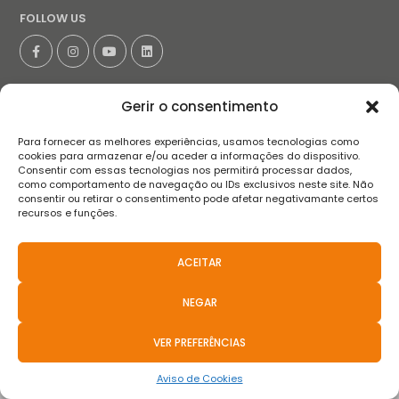
FOLLOW US
Terms and conditions
Privacy Policy
Complaint book
FAQS
Gerir o consentimento
Anti-Corruption Policies
Whistleblower Channel
Para fornecer as melhores experiências, usamos tecnologias como
2021 © Teixeira, Pinto & Soares, SA - All Rights Reserved.
cookies para armazenar e/ou aceder a informações do dispositivo.
Basicamente
.pt
Consentir com essas tecnologias nos permitirá processar dados,
como comportamento de navegação ou IDs exclusivos neste site. Não
consentir ou retirar o consentimento pode afetar negativamante certos
recursos e funções.
ACEITAR
NEGAR
VER PREFERÊNCIAS
Aviso de Cookies