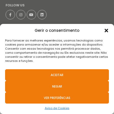
FOLLOW US
Terms and conditions
Privacy Policy
Complaint book
FAQS
Gerir o consentimento
Anti-Corruption Policies
Whistleblower Channel
Para fornecer as melhores experiências, usamos tecnologias como
2021 © Teixeira, Pinto & Soares, SA - All Rights Reserved.
cookies para armazenar e/ou aceder a informações do dispositivo.
Basicamente
.pt
Consentir com essas tecnologias nos permitirá processar dados,
como comportamento de navegação ou IDs exclusivos neste site. Não
consentir ou retirar o consentimento pode afetar negativamante certos
recursos e funções.
ACEITAR
NEGAR
VER PREFERÊNCIAS
Aviso de Cookies