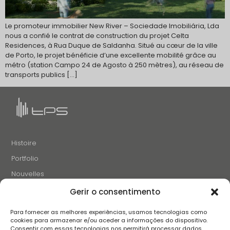
Le promoteur immobilier New River – Sociedade Imobiliária, Lda
nous a confié le contrat de construction du projet Celta
Residences, à Rua Duque de Saldanha. Situé au cœur de la ville
de Porto, le projet bénéficie d’une excellente mobilité grâce au
métro (station Campo 24 de Agosto à 250 mètres), au réseau de
transports publics […]
Histoire
Portfolio
Nouvelles
Projets et Initiatives
Gerir o consentimento
Recrutement
Para fornecer as melhores experiências, usamos tecnologias como
Contacts
cookies para armazenar e/ou aceder a informações do dispositivo.
Consentir com essas tecnologias nos permitirá processar dados,