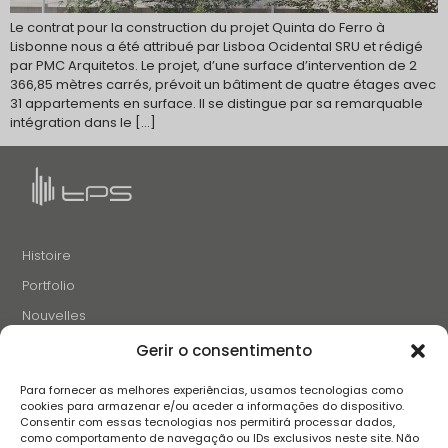
Le contrat pour la construction du projet Quinta do Ferro à
Lisbonne nous a été attribué par Lisboa Ocidental SRU et rédigé
par PMC Arquitetos. Le projet, d’une surface d’intervention de 2
366,85 mètres carrés, prévoit un bâtiment de quatre étages avec
31 appartements en surface. Il se distingue par sa remarquable
intégration dans le […]
Histoire
Portfolio
Nouvelles
Projets et Initiatives
Gerir o consentimento
Recrutement
Para fornecer as melhores experiências, usamos tecnologias como
Contacts
cookies para armazenar e/ou aceder a informações do dispositivo.
Consentir com essas tecnologias nos permitirá processar dados,
como comportamento de navegação ou IDs exclusivos neste site. Não