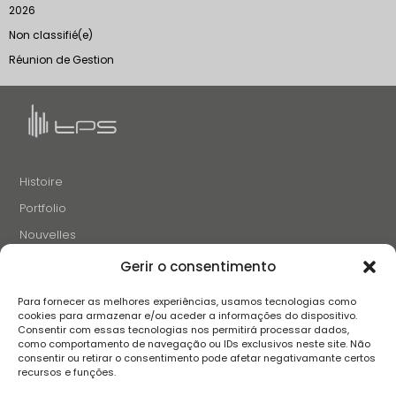
2026
Non classifié(e)
Réunion de Gestion
Histoire
Portfolio
Nouvelles
Projets et Initiatives
Gerir o consentimento
Recrutement
Para fornecer as melhores experiências, usamos tecnologias como
Contacts
cookies para armazenar e/ou aceder a informações do dispositivo.
Consentir com essas tecnologias nos permitirá processar dados,
como comportamento de navegação ou IDs exclusivos neste site. Não
consentir ou retirar o consentimento pode afetar negativamante certos
SUIVEZ-NOUS
recursos e funções.