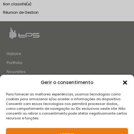
Non classifié(e)
Réunion de Gestion
Histoire
Portfolio
Nouvelles
Projets et Initiatives
Gerir o consentimento
Recrutement
Para fornecer as melhores experiências, usamos tecnologias como
Contacts
cookies para armazenar e/ou aceder a informações do dispositivo.
Consentir com essas tecnologias nos permitirá processar dados,
como comportamento de navegação ou IDs exclusivos neste site. Não
consentir ou retirar o consentimento pode afetar negativamante certos
SUIVEZ-NOUS
recursos e funções.