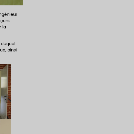
ingénieur
eçons
 la
s duquel
ue, ainsi