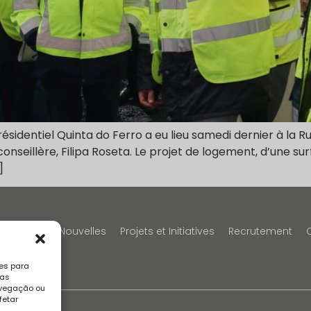
sidentiel Quinta do Ferro a eu lieu samedi dernier à la R
onseillère, Filipa Roseta. Le projet de logement, d’une su
]
Portfolio
Nouvelles
Projets et Initiatives
Recrutement
es para
sas
avegação ou
fetar