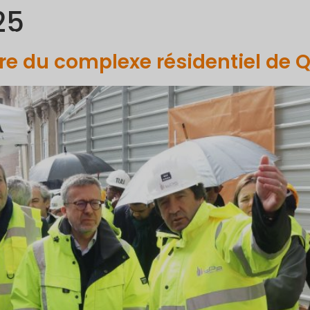
25
PORTFOLIO
COMMUNICATION
PROJETS ET INITIATIVES
re du complexe résidentiel de Q