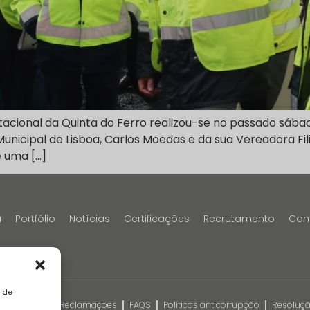
acional da Quinta do Ferro realizou-se no passado sábad
nicipal de Lisboa, Carlos Moedas e da sua Vereadora Fil
 uma […]
a
Portfólio
Notícias
Certificações
Recrutamento
Con
a de
kies
Livro de Reclamações
FAQS
Políticas anticorrupção
Resolução