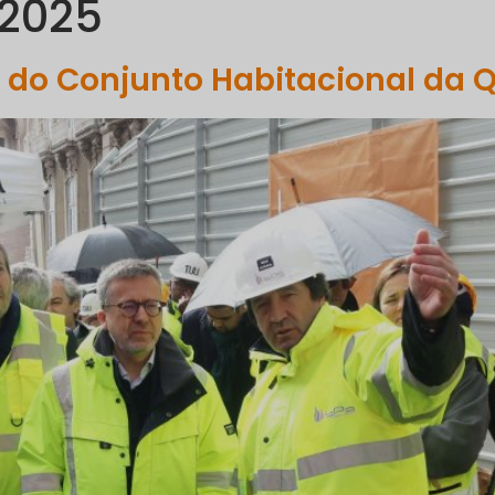
 2025
PORTFÓLIO
COMUNICAÇÃO
SUSTENTABILIDADE
R
 do Conjunto Habitacional da Q