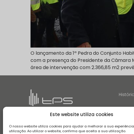
O lançamento da 1ª Pedra do Conjunto Habit
com a presença do Presidente da Câmara Mu
área de intervenção com 2.366,85 m2 prevê
Históri
Este website utiliza cookies
O nosso website utiliza cookies para ajudar a melhorar a sua experiênci
utilização. Ao utilizar o website, confirma que aceita a sua utilização.
Termos e Condições
Aviso de Privacidade
Aviso de Coo