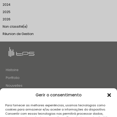
2024
2025
2026
Non classifié(e)
Réunion de Gestion
Histoire
Portfolio
Nouvelles
Projets et Initiatives
Gerir o consentimento
Recrutement
Para fornecer as melhores experiências, usamos tecnologias como
Contacts
cookies para armazenar e/ou aceder a informações do dispositivo.
Consentir com essas tecnologias nos permitirá processar dados,