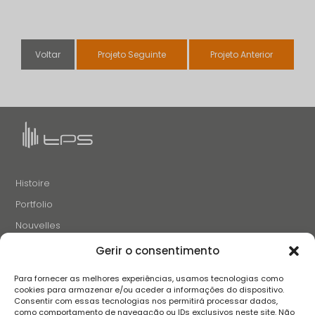
Voltar
Projeto Seguinte
Projeto Anterior
Histoire
Portfolio
Nouvelles
Projets et Initiatives
Gerir o consentimento
Recrutement
Para fornecer as melhores experiências, usamos tecnologias como
Contacts
cookies para armazenar e/ou aceder a informações do dispositivo.
Consentir com essas tecnologias nos permitirá processar dados,
como comportamento de navegação ou IDs exclusivos neste site. Não