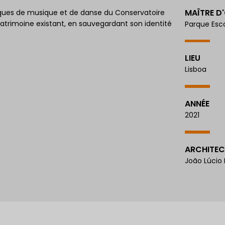
MAÎTRE D
iques de musique et de danse du Conservatoire
u patrimoine existant, en sauvegardant son identité
Parque Esc
LIEU
Lisboa
ANNÉE
2021
ARCHITEC
João Lúcio 