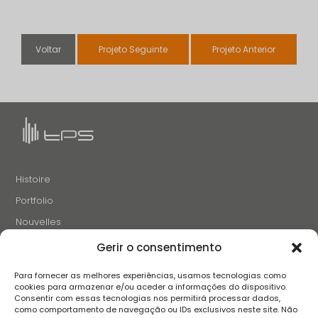
Voltar
Projeto Seguinte
Projeto Anterior
Histoire
Portfolio
Nouvelles
Projets et Initiatives
Gerir o consentimento
Recrutement
Para fornecer as melhores experiências, usamos tecnologias como
Contacts
cookies para armazenar e/ou aceder a informações do dispositivo.
Consentir com essas tecnologias nos permitirá processar dados,
como comportamento de navegação ou IDs exclusivos neste site. Não