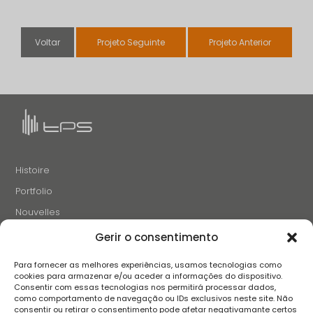
Voltar
Projeto Seguinte
Projeto Anterior
Histoire
Portfolio
Nouvelles
Projets et Initiatives
Gerir o consentimento
Recrutement
Para fornecer as melhores experiências, usamos tecnologias como
Contacts
cookies para armazenar e/ou aceder a informações do dispositivo.
Consentir com essas tecnologias nos permitirá processar dados,
como comportamento de navegação ou IDs exclusivos neste site. Não
consentir ou retirar o consentimento pode afetar negativamante certos
SUIVEZ-NOUS