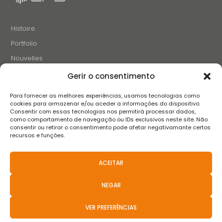
Histoire
Portfolio
Nouvelles
Projets et Initiatives
Gerir o consentimento
Recrutement
Para fornecer as melhores experiências, usamos tecnologias como
Contacts
cookies para armazenar e/ou aceder a informações do dispositivo.
Consentir com essas tecnologias nos permitirá processar dados,
como comportamento de navegação ou IDs exclusivos neste site. Não
consentir ou retirar o consentimento pode afetar negativamante certos
SUIVEZ-NOUS
recursos e funções.
ACEITAR
Termes et conditions
Avis de confidentialité
Avis sur les cookies
NEGAR
Livre de réclamation
FAQS
Politiques Anti-Corruption
Canal de Dénonciation
Règlement Extrajudiciaire des différends
VER PREFERÊNCIAS
2021 © Teixeira, Pinto & Soares, SA - Tous Les Droits Sont Réservés.