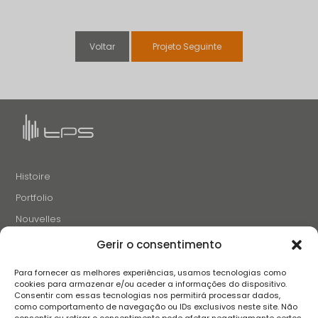
Voltar
Projeto Seguinte
Histoire
Portfolio
Nouvelles
Projets et Initiatives
Gerir o consentimento
Recrutement
Para fornecer as melhores experiências, usamos tecnologias como
Contacts
cookies para armazenar e/ou aceder a informações do dispositivo.
Consentir com essas tecnologias nos permitirá processar dados,
como comportamento de navegação ou IDs exclusivos neste site. Não