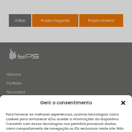
Voltar
Projeto Seguinte
Projeto Anterior
Histoire
Portfolio
Nouvelles
Projets et Initiatives
Gerir o consentimento
Recrutement
Para fornecer as melhores experiências, usamos tecnologias como
Contacts
cookies para armazenar e/ou aceder a informações do dispositivo.
Consentir com essas tecnologias nos permitirá processar dados,
como comportamento de navegação ou IDs exclusivos neste site. Não