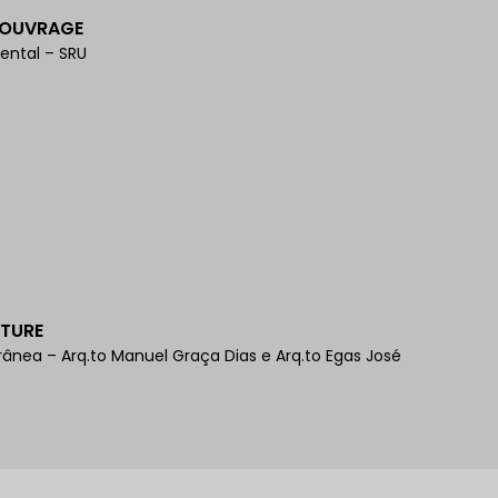
'OUVRAGE
ental – SRU
TURE
nea – Arq.to Manuel Graça Dias e Arq.to Egas José