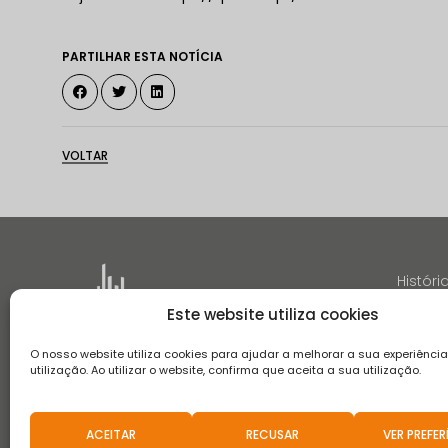
PARTILHAR ESTA NOTÍCIA
VOLTAR
Históri
Este website utiliza cookies
O nosso website utiliza cookies para ajudar a melhorar a sua experiênci
utilização. Ao utilizar o website, confirma que aceita a sua utilização.
Termos e Condições
Aviso de Privacidade
Aviso de Coo
Canal de Denúncias
Aviso de Privacidade de Recrutament
ACEITAR
RECUSAR
VER PREFER