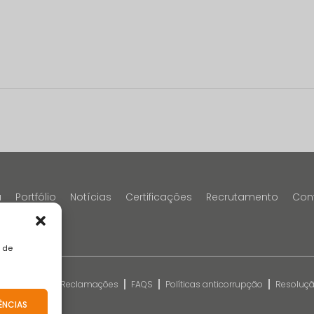
a
Portfólio
Notícias
Certificações
Recrutamento
Con
a de
kies
Livro de Reclamações
FAQS
Políticas anticorrupção
Resolução
o
ÊNCIAS