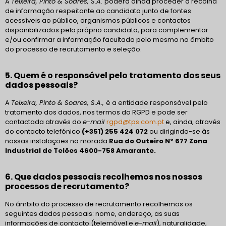
A
Teixeira, Pinto & Soares, S.A.
poderá ainda proceder à recolha
de informação respeitante ao candidato junto de fontes
acessíveis ao público, organismos públicos e contactos
disponibilizados pelo próprio candidato, para complementar
e/ou confirmar a informação facultada pelo mesmo no âmbito
do processo de recrutamento e seleção.
5. Quem é o responsável pelo tratamento dos seus
dados pessoais?
A
Teixeira, Pinto & Soares, S.A.,
é a entidade responsável pelo
tratamento dos dados, nos termos do RGPD e pode ser
contactada através do
e-mail
rgpd@tps.com.pt
e, ainda, através
do contacto telefónico
(+351) 255 424 072
ou dirigindo-se às
nossas instalações na morada
Rua do Outeiro Nº 677 Zona
Industrial de Telões 4600-758 Amarante.
6. Que dados pessoais recolhemos nos nossos
processos de recrutamento?
No âmbito do processo de recrutamento recolhemos os
seguintes dados pessoais: nome, endereço, as suas
informações de contacto (telemóvel e
e-mail
), naturalidade,