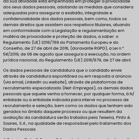
da sua atividade está empenhada em proteger a privacidade
dos seus dados pessoais, adotando as medidas que considera
adequadas para assegurar a exatidão, integridade e
confidencialidade dos dados pessoais, bem como, todos os
demais direitos que assistem aos respetivos titulares, atuando
em conformidade com a Legislação e regulamentação em
matéria de privacidade e proteção de dados, a saber: o
Regulamento (UE) 2016/769 do Parlamento Europeu e do
Conselho, de 27 de abril de 2016, (doravante RGPD), a Lei n.º
58/2019, de 08 de agosto que assegura a execução, na ordem
jurídica nacional, do Regulamento (UE) 2016/679, de 27 de abril.
Os dados pessoais de candidatura que o candidato envie
através de candidatura espontânea ou em resposta a anúncio
(via email,
LinkedIn
ou
website
), através de plataformas de
recrutamento especializado (
Net-Empregos
), os demais dados
pessoais que aquele venha a fornecer, por qualquer forma, à N/
entidade ou a entidade indicada para intervir no processo de
recrutamento e seleção, bem como os dados que tenham sido
gerados no âmbito daquele processo ou que resultem da
avaliação da candidatura serão tratados pela
Teixeira, Pinto &
Soares, S.A.
, na qualidade de responsável pelo tratamento dos
Dados Pessoais.