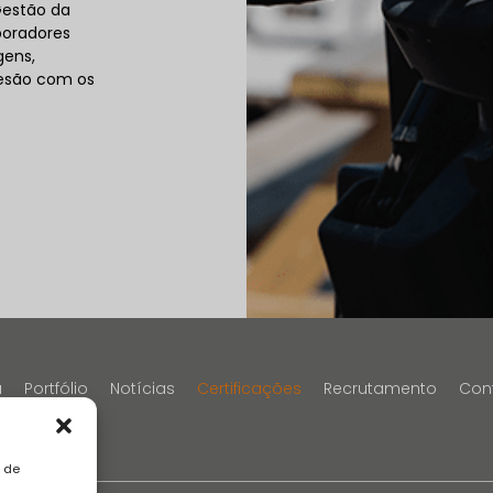
Gestão da
boradores
gens,
oesão com os
a
Portfólio
Notícias
Certificações
Recrutamento
Con
a de