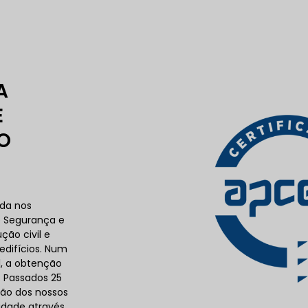
A
E
O
ada nos
e Segurança e
ção civil e
edifícios. Num
l, a obtenção
. Passados 25
ção dos nossos
idade através