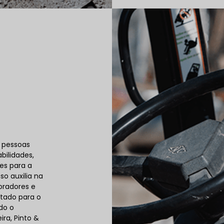
 pessoas
ilidades,
es para a
so auxilia na
oradores e
ntado para o
do o
ra, Pinto &