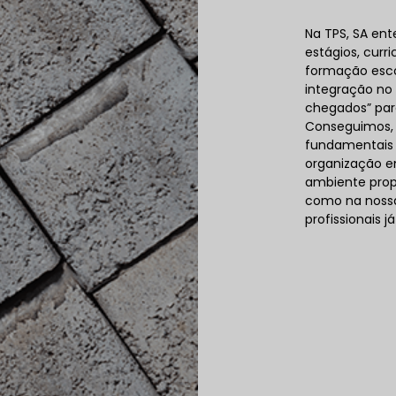
Na TPS, SA en
estágios, curr
formação esco
integração no
chegados” par
Conseguimos, 
fundamentais 
organização em
ambiente prop
como na nossa
profissionais 