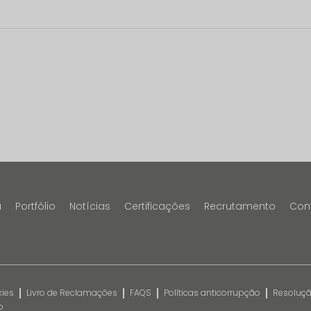
a
Portfólio
Notícias
Certificações
Recrutamento
Con
kies
Livro de Reclamações
FAQS
Políticas anticorrupção
Resolução
o