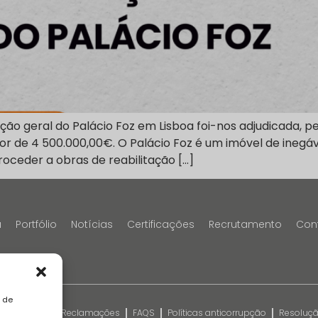
ação geral do Palácio Foz em Lisboa foi-nos adjudicada, 
or de 4 500.000,00€. O Palácio Foz é um imóvel de inegáve
oceder a obras de reabilitação […]
a
Portfólio
Notícias
Certificações
Recrutamento
Con
a de
kies
Livro de Reclamações
FAQS
Políticas anticorrupção
Resolução