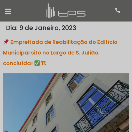
Dia:
9 de Janeiro, 2023
Empreitada de Reabilitação do Edifício
Municipal sito no Largo de S. Julião,
concluída!
🏗