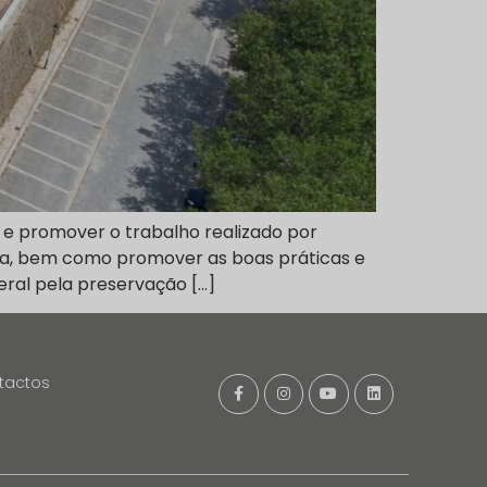
 e promover o trabalho realizado por
bana, bem como promover as boas práticas e
eral pela preservação […]
tactos