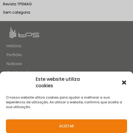
Revista TPSMAG
Sem categoria
História
Portfólio
Notícias
Certificações
Este website utiliza
Recrutamento
cookies
Contactos
O nosso website utiliza cookies para ajudar a melhorar a sua
SIGA-NOS
experiência de utilização. Ao utilizar o website, confirma que aceita a
sua utilização.
ACEITAR
Termos e Condições
Aviso de Privacidade
Aviso de Cookies